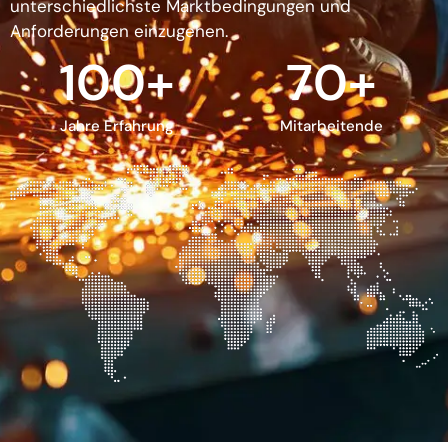
unterschiedlichste Marktbedingungen und
Anforderungen einzugehen.
100
+
70
+
Jahre Erfahrung
Mitarbeitende